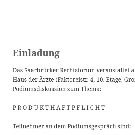
Einladung
Das Saarbrücker Rechtsforum veranstaltet 
Haus der Ärzte (Faktoreistr. 4, 10. Etage, Gr
Podiumsdiskussion zum Thema:
P R O D U K T H A F T P F L I C H T
Teilnehmer an dem Podiumsgespräch sind: